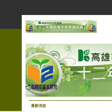
跳
到
主
要
內
容
區
最新消息